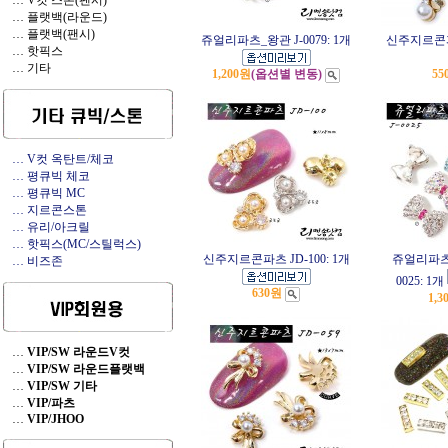
… V컷 스톤(팬시)
… 플랫백(라운드)
… 플랫백(팬시)
쥬얼리파츠_왕관 J-0079: 1개
신주지르콘파츠
… 핫픽스
… 기타
1,200원
(옵션별 변동)
55
… V컷 옥탄트/체코
… 평큐빅 체코
… 평큐빅 MC
… 지르콘스톤
… 유리/아크릴
… 핫픽스(MC/스틸럭스)
신주지르콘파츠 JD-100: 1개
쥬얼리파츠_
… 비즈존
0025: 1개
630원
1,3
…
VIP/SW 라운드V컷
…
VIP/SW 라운드플랫백
…
VIP/SW 기타
…
VIP/파츠
…
VIP/JHOO