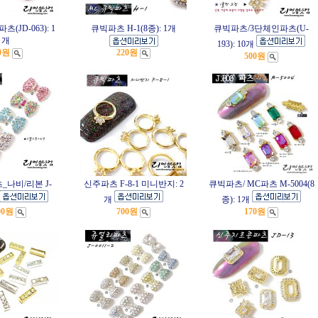
(JD-063): 1
큐빅파츠 H-1(8종): 1개
큐빅파츠/3단체인파츠(U-
개
193): 10개
0원
220원
500원
나비/리본 J-
신주파츠 F-8-1 미니반지: 2
큐빅파츠/ MC파츠 M-5004(8
개
종): 1개
00원
700원
170원