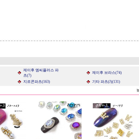
제이후 엠씨플러스 파
제이후 브라스(74)
츠(7)
지르콘파츠(163)
기타 파츠(J)(131)