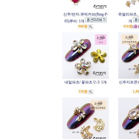
신주/반지-큐빅커브(Ring-P-
쥬얼리파츠_다이
05)루비: 1개
개
900원
450원
(옵
네일파츠/ 꽃파츠 U-3: 1개
신주지르콘파츠 
350원
1,8