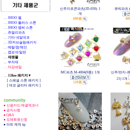
신주지르콘파츠(JD-059): 1
큐빅파츠 (U
개
… JHOO 젤
600원
40
… JHOO 플러스 스톤
… JHOO 엠씨 스톤
… 쥬얼리파츠
… 기타 네일데코
1
… 3D커브슬림패키지
… 메탈/참/체인
… 캡보석/알란
…
재팬몰
… 부자재
… 마감세일
MC파츠 M-4004(9종): 1개
신주/반지-큐빅
…
J.Hoo 패키지▼
21) 1개
[ 스페셜 스톤 패키지 ]
120원
90
[ 데코 글리터 패키지 ]
● 신용카드/재결제코너
● 공지사항
● Q&A
● 도매회원신청
● 아트 제작 tip