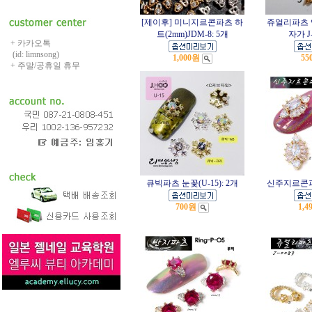
[제이후] 미니지르콘파츠 하
쥬얼리파츠
트(2mm)JDM-8: 5개
자가 J-
+ 카카오톡
(id: limnsong)
1,000원
55
+ 주말/공휴일 휴무
큐빅파츠 눈꽃(U-15): 2개
신주지르콘파츠 
700원
1,4