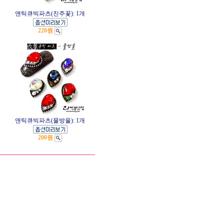
앤틱큐빅파츠(진주꽃): 1개
220원
앤틱큐빅파츠(물방울): 1개
200원