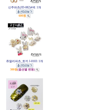
신주파츠(JD-082)4색: 1개
600원
쥬얼리파츠_토끼 J-0103: 1개
300원
(옵션별 변동)