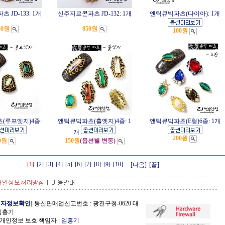
JD-133: 1개
신주지르콘파츠 JD-132: 1개
앤틱큐빅파츠(다이아): 1개
50원
850원
100원
(루프엣지)4종:
앤틱큐빅파츠(홀엣지)4종: 1
앤틱큐빅파츠(E형)6종: 1개
개
200원
0원
150원
(옵션별 변동)
[1]
[2]
[3]
[4]
[5]
[6]
[7]
[8]
[9]
[10]
[다음]
[끝]
업자정보확인]
통신판매업신고번호 : 광진구청-0620 대
 임홍기
개인정보 보호 책임자 :
임홍기