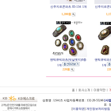
신주지르콘파츠 JD-134: 1개
신주지르콘파츠 
1,200원
1,1
앤틱큐빅파츠(빗살엣지)9종:
앤틱큐빅파츠
1개
1개
220원
22
상호명 : LS비즈 사업자등록번호 : 132-20-55246
[사
표 :
[
이용약관
]
개인정보처리방침