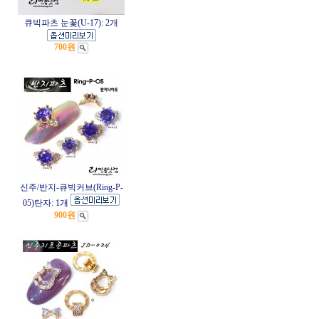
큐빅파츠 눈꽃(U-17): 2개
700원
신주/반지-큐빅커브(Ring-P-
05)탄자: 1개
900원