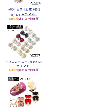
신주지르콘파츠 JD-023(2
종): 1개
1,100원
(옵션별 변동)
쥬얼리파츠_리본 J-0009: 1개
1,200원
(옵션별 변동)