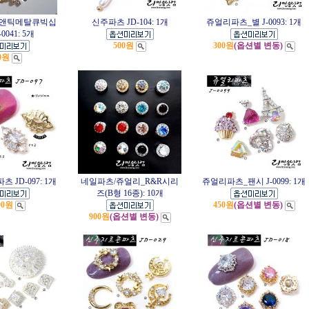
 앤틱메탈큐빅십
신주파츠 JD-104: 1개
쥬얼리파츠_별 J-0093: 1개
0041: 5개
500원
300원
(옵션별 변동)
0원
JD-097: 1개
네일파츠/쥬얼리_R&R시리
쥬얼리파츠_팬시 J-0099: 1개
즈(B형 16종): 10개
90원
450원
(옵션별 변동)
900원
(옵션별 변동)