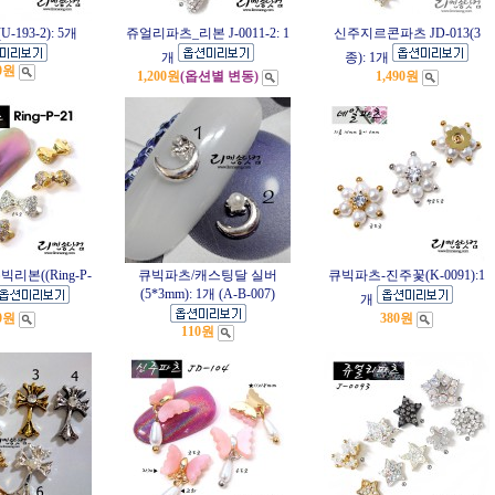
-193-2): 5개
쥬얼리파츠_리본 J-0011-2: 1
신주지르콘파츠 JD-013(3
개
종): 1개
0원
1,200원
(옵션별 변동)
1,490원
리본((Ring-P-
큐빅파츠/캐스팅달 실버
큐빅파츠-진주꽃(K-0091):1
(5*3mm): 1개 (A-B-007)
개
0원
380원
110원