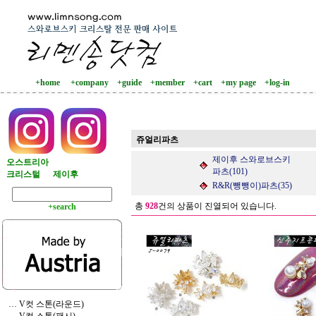
+home
+company
+guide
+member
+cart
+my page
+log-in
쥬얼리파츠
제이후 스와로브스키
오스트리아
파츠(101)
크리스털
제이후
R&R(뺑뺑이)파츠(35)
총
928
건의 상품이 진열되어 있습니다.
+search
… V컷 스톤(라운드)