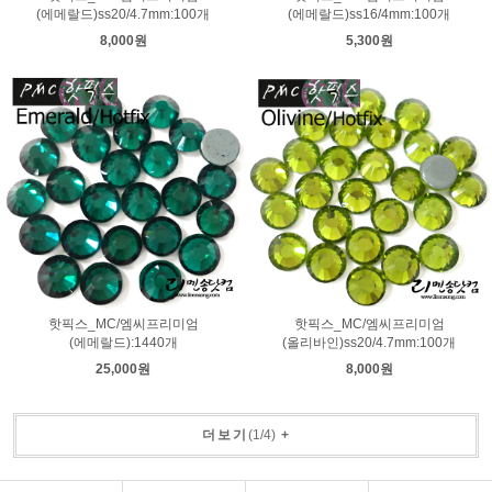
(에메랄드)ss20/4.7mm:100개
(에메랄드)ss16/4mm:100개
8,000원
5,300원
핫픽스_MC/엠씨프리미엄
핫픽스_MC/엠씨프리미엄
(에메랄드):1440개
(올리바인)ss20/4.7mm:100개
25,000원
8,000원
더보기
(
1
/
4
)
+