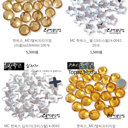
핫픽스_MC/엠씨프리미엄
MC 핫픽스_ 별 (크리스탈) k-0042:
(라콜)ss16/4mm:100개
20개
5,300원
1,500원
MC 핫픽스 십자가(크리스탈) k-0042
핫픽스_MC/엠씨프리미엄