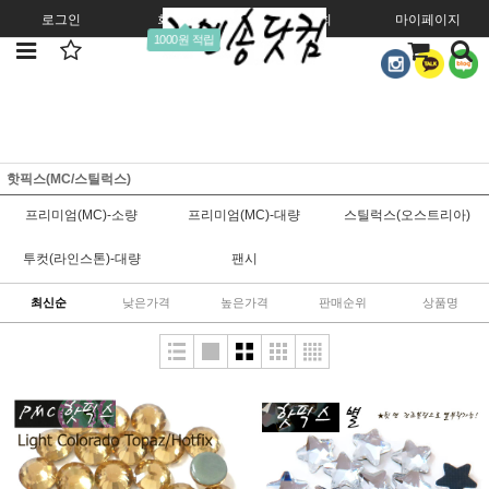
로그인
회원가입
주문조회
마이페이지
1000원 적립
핫픽스(MC/스틸럭스)
프리미엄(MC)-소량
프리미엄(MC)-대량
스틸럭스(오스트리아)
투컷(라인스톤)-대량
팬시
최신순
낮은가격
높은가격
판매순위
상품명