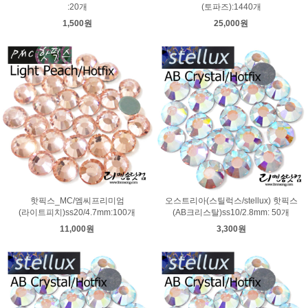
:20개
(토파즈):1440개
1,500원
25,000원
핫픽스_MC/엠씨프리미엄
오스트리아(스틸럭스/stellux) 핫픽스
(라이트피치)ss20/4.7mm:100개
(AB크리스탈)ss10/2.8mm: 50개
11,000원
3,300원