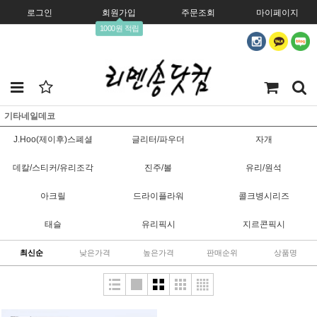
로그인
회원가입
주문조회
마이페이지
1000원 적립
기타네일데코
J.Hoo(제이후)스폐셜
글리터/파우더
자개
데칼/스티커/유리조각
진주/볼
유리/원석
아크릴
드라이플라워
콜크병시리즈
태슬
유리픽시
지르콘픽시
최신순
낮은가격
높은가격
판매순위
상품명