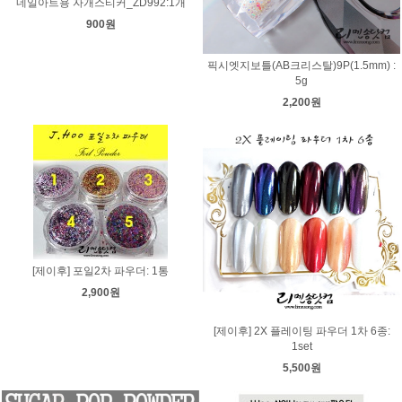
네일아트용 자개스티커_ZD992:1개
900원
픽시엣지보틀(AB크리스탈)9P(1.5mm) :
5g
2,200원
[제이후] 포일2차 파우더: 1통
2,900원
[제이후] 2X 플레이팅 파우더 1차 6종:
1set
5,500원