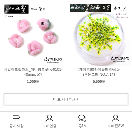
네일아크릴파츠_미니점토꽃(K-0101-
[제이후]드라이플라워/생화
4)5mm: 5개
(투톤그라)NO.7: 1개
1,000원
5,500원
더보기
(
1
/
46
)
+
공지사항
도매인증
Q&A
도매존SW