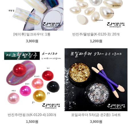
[제이후] 밀크파우더: 1통
반진주/물방울(K-0120-3): 20개
3,900원
1,200원
반진주/연핑크(K-0120-4):100개
포일파우더 5차(금·은2종): 1세트
1,500원
3,900원