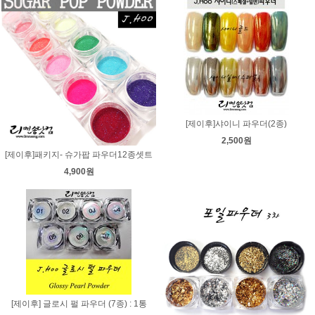
[제이후]샤이니 파우더(2종)
2,500원
[제이후]패키지- 슈가팝 파우더12종셋트
4,900원
[제이후] 글로시 펄 파우더 (7종) : 1통