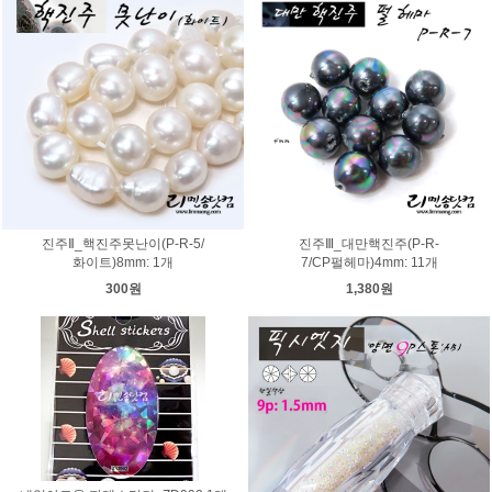
진주Ⅱ_핵진주못난이(P-R-5/
진주Ⅲ_대만핵진주(P-R-
화이트)8mm: 1개
7/CP펄헤마)4mm: 11개
300원
1,380원