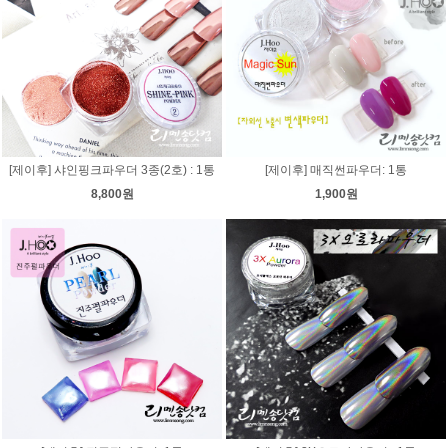
[제이후] 샤인핑크파우더 3종(2호) : 1통
[제이후] 매직썬파우더: 1통
8,800원
1,900원