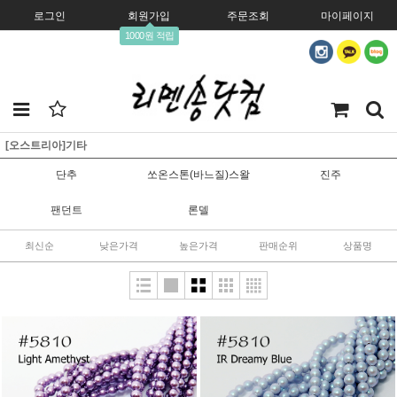
로그인
회원가입
주문조회
마이페이지
1000원 적립
[오스트리아]기타
단추
쏘온스톤(바느질)스왈
진주
팬던트
론델
최신순
낮은가격
높은가격
판매순위
상품명