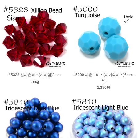
#5328 실리온비즈(사이암)8mm
#5000 라운드비즈(터커와이즈)6mm:
3개
630원
1,350원