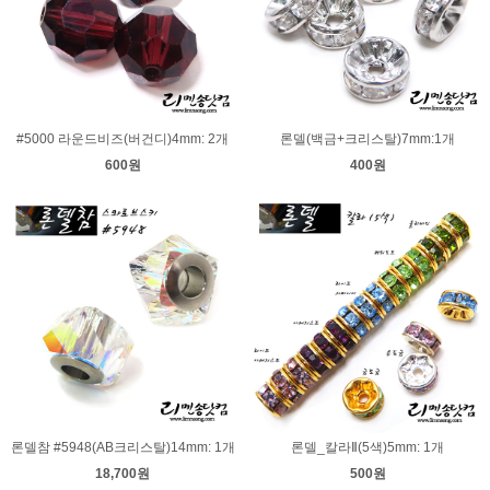
#5000 라운드비즈(버건디)4mm: 2개
론델(백금+크리스탈)7mm:1개
600원
400원
론델참 #5948(AB크리스탈)14mm: 1개
론델_칼라Ⅱ(5색)5mm: 1개
18,700원
500원