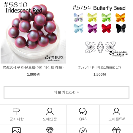
#5810-1구 라운드펄(이리데상트 레드)
#5754 나비비즈10mm: 1개
1,800원
1,500원
더보기
(
1
/
14
)
+
공지사항
도매인증
Q&A
도매존SW