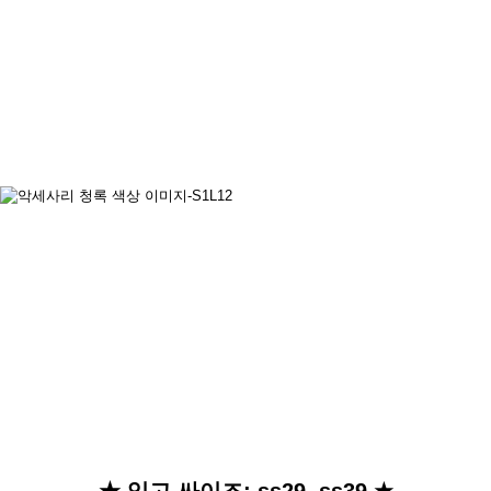
★
입고 싸이즈:
ss29, ss39
★