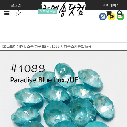
로그인
회원가입
주문조회
마이페이지
1000원 적립
[오스트리아]V컷스톤(라운드)
>
#1088 시리우스챠톤(14p~)