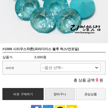
#1088 시리우스챠톤(파라다이스 블루 럭스/언포일)
상품가
3,580
원
사이즈
0
총 상품 금액
원
바로 구매하기
장바구니
관심상품