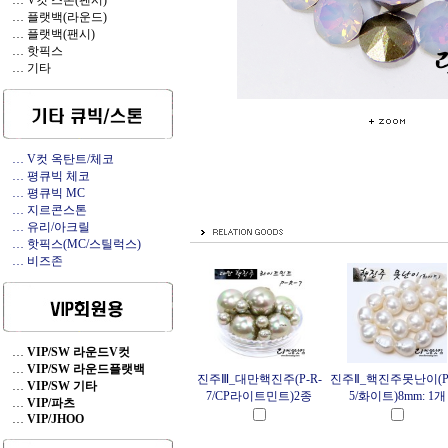
… V컷 스톤(팬시)
… 플랫백(라운드)
… 플랫백(팬시)
… 핫픽스
… 기타
… V컷 옥탄트/체코
… 평큐빅 체코
… 평큐빅 MC
… 지르콘스톤
… 유리/아크릴
… 핫픽스(MC/스틸럭스)
… 비즈존
…
VIP/SW 라운드V컷
…
VIP/SW 라운드플랫백
진주Ⅲ_대만핵진주(P-R-
진주Ⅱ_핵진주못난이(P-
…
VIP/SW 기타
7/CP라이트민트)2종
5/화이트)8mm: 1개
…
VIP/파츠
…
VIP/JHOO