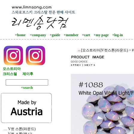
+home
+company
+guide
+member
+cart
+my page
+log-in
[오스트리아]V컷스톤(라운드)
>
오스트리아
크리스털
제이후
+search
… V컷 스톤(라운드)