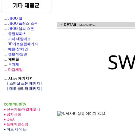
… JHOO 젤
… JHOO 플러스 스톤
… JHOO 엠씨 스톤
… 쥬얼리파츠
… 기타 네일데코
1
… 3D커브슬림패키지
… 메탈/참/체인
SW
… 캡보석/알란
…
재팬몰
… 부자재
… 마감세일
…
J.Hoo 패키지▼
[ 스페셜 스톤 패키지 ]
[ 데코 글리터 패키지 ]
● 신용카드/재결제코너
● 공지사항
● Q&A
● 도매회원신청
● 아트 제작 tip