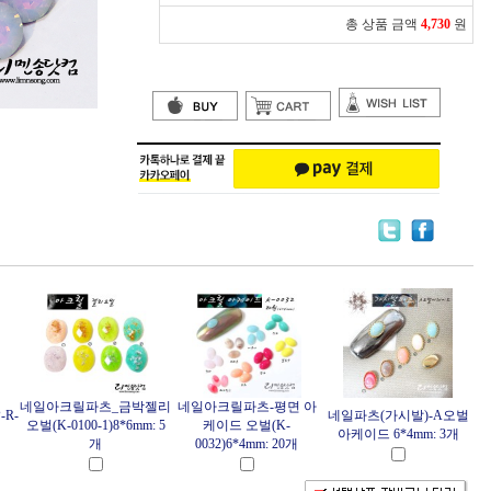
총 상품 금액
4,730
원
네일아크릴파츠_금박젤리
네일아크릴파츠-평면 아
R-
네일파츠(가시발)-A오벌
오벌(K-0100-1)8*6mm: 5
케이드 오벌(K-
아케이드 6*4mm: 3개
개
0032)6*4mm: 20개