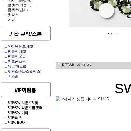
… V컷 스톤(팬시)
… 플랫백(라운드)
… 플랫백(팬시)
… 핫픽스
… 기타
… V컷 옥탄트/체코
… 평큐빅 체코
… 평큐빅 MC
… 지르콘스톤
… 유리/아크릴
… 핫픽스(MC/스틸럭스)
… 비즈존
S
…
VIP/SW 라운드V컷
…
VIP/SW 라운드플랫백
…
VIP/SW 기타
…
VIP/파츠
…
VIP/JHOO