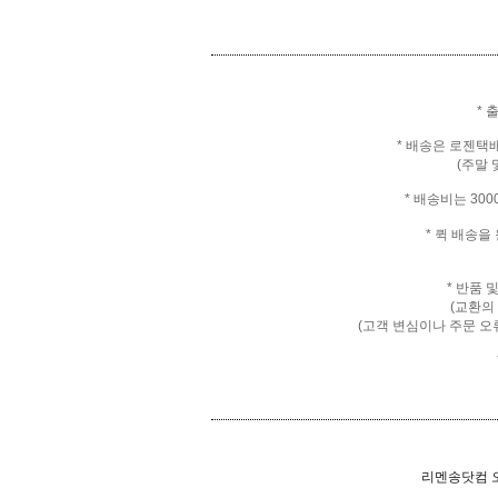
* 
* 배송은 로젠택
(주말 
* 배송비는 30
* 퀵 배송
* 반품 
(교환의
(고객 변심이나 주문 오
리멘송닷컴 오