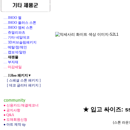
… JHOO 젤
… JHOO 플러스 스톤
… JHOO 엠씨 스톤
… 쥬얼리파츠
… 기타 네일데코
1
… 3D커브슬림패키지
… 메탈/참/체인
… 캡보석/알란
…
재팬몰
… 부자재
… 마감세일
…
J.Hoo 패키지▼
[ 스페셜 스톤 패키지 ]
[ 데코 글리터 패키지 ]
● 신용카드/재결제코너
★ 입고 싸이즈: ss3, 5
● 공지사항
● Q&A
● 도매회원신청
(스톤 라운
● 아트 제작 tip