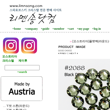
+home
+company
+guide
+member
+cart
+my page
+log-in
[오스트리아]플랫백(라운드)
오스트리아
크리스털
제이후
+search
… V컷 스톤(라운드)