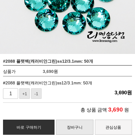
#2088 플랫백(캐러비안그린)ss12/3.1mm: 50개
상품가
3,690
원
#2088 플랫백(캐러비안그린)ss12/3.1mm: 50개
3,690
원
+1
-1
3,690
총 상품 금액
원
바로 구매하기
장바구니
관심상품