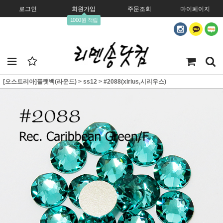
로그인
회원가입
주문조회
마이페이지
1000원 적립
[오스트리아]플랫백(라운드)
>
ss12
>
#2088(xirius,시리우스)