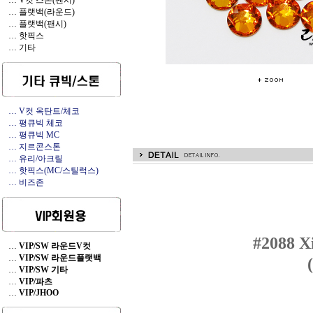
… V컷 스톤(팬시)
… 플랫백(라운드)
… 플랫백(팬시)
… 핫픽스
… 기타
… V컷 옥탄트/체코
… 평큐빅 체코
… 평큐빅 MC
… 지르콘스톤
… 유리/아크릴
… 핫픽스(MC/스틸럭스)
… 비즈존
#2088 X
…
VIP/SW 라운드V컷
…
VIP/SW 라운드플랫백
…
VIP/SW 기타
…
VIP/파츠
…
VIP/JHOO