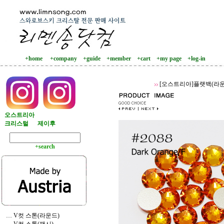
+home
+company
+guide
+member
+cart
+my page
+log-in
[오스트리아]플랫백(라운
오스트리아
크리스털
제이후
+search
… V컷 스톤(라운드)