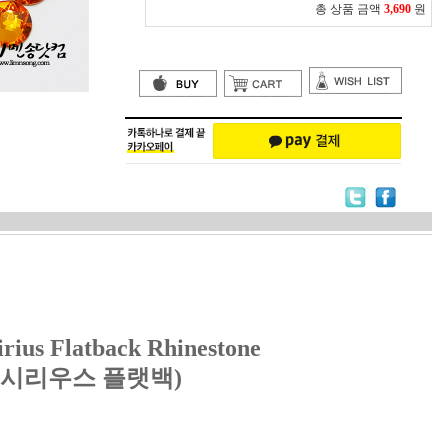
총 상품 금액
3,690
원
irius Flatback Rhinestone
(시리우스
플랫백
)