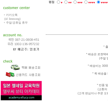
평점
♥
♥♥
♥♥♥
♥♥♥♥
♥♥♥♥
+ 카카오톡
(id: limnsong)
+ 주말/공휴일 휴무
* 
* 배송은 로젠택
(주말 
* 배송비는 30
* 퀵 배송
* 반품 
(교환의
(고객 변심이나 주문 오