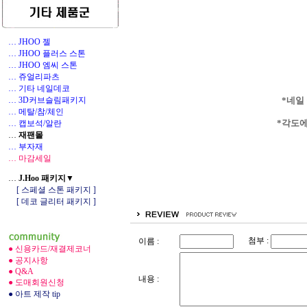
… JHOO 젤
… JHOO 플러스 스톤
… JHOO 엠씨 스톤
… 쥬얼리파츠
… 기타 네일데코
1
… 3D커브슬림패키지
*네일
… 메탈/참/체인
*각도에
… 캡보석/알란
…
재팬몰
… 부자재
… 마감세일
…
J.Hoo 패키지▼
[ 스페셜 스톤 패키지 ]
[ 데코 글리터 패키지 ]
첨부 :
이름 :
● 신용카드/재결제코너
● 공지사항
● Q&A
내용 :
● 도매회원신청
● 아트 제작 tip