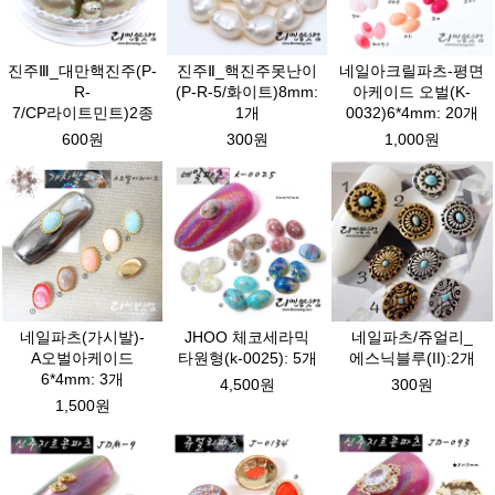
진주Ⅲ_대만핵진주(P-
진주Ⅱ_핵진주못난이
네일아크릴파츠-평면
R-
(P-R-5/화이트)8mm:
아케이드 오벌(K-
7/CP라이트민트)2종
1개
0032)6*4mm: 20개
600원
300원
1,000원
네일파츠(가시발)-
JHOO 체코세라믹
네일파츠/쥬얼리_
A오벌아케이드
타원형(k-0025): 5개
에스닉블루(II):2개
6*4mm: 3개
4,500원
300원
1,500원