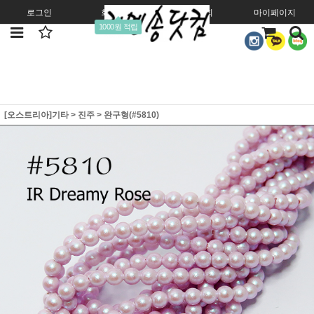
로그인
회원가입
주문조회
마이페이지
1000원 적립
[오스트리아]기타
>
진주
>
완구형(#5810)