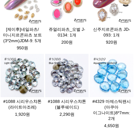
[제이후]네일파츠/
쥬얼리파츠_오벌 J-
신주지르콘파츠 JD-
미니지르콘파츠 보트
0134: 1개
093: 1개
(3*2mm)JDM-9: 5개
200원
920원
950원
#1088 시리우스챠톤
#1088 시리우스챠톤
#4329 마제스틱팬시
(라이트아조레)
(블루쉐이드)
(아쿠아
이그나이트)8*7mm:
1,920원
2,290원
2개
4,650원