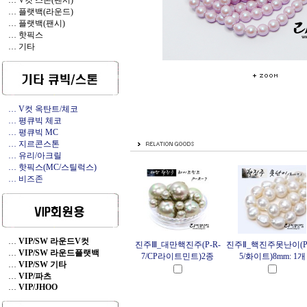
… V컷 스톤(팬시)
… 플랫백(라운드)
… 플랫백(팬시)
… 핫픽스
… 기타
… V컷 옥탄트/체코
… 평큐빅 체코
… 평큐빅 MC
… 지르콘스톤
… 유리/아크릴
… 핫픽스(MC/스틸럭스)
… 비즈존
…
VIP/SW 라운드V컷
진주Ⅲ_대만핵진주(P-R-
진주Ⅱ_핵진주못난이(P-
…
VIP/SW 라운드플랫백
7/CP라이트민트)2종
5/화이트)8mm: 1개
…
VIP/SW 기타
…
VIP/파츠
…
VIP/JHOO