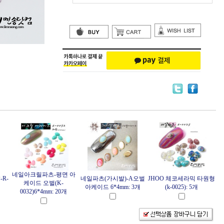
네일아크릴파츠-평면 아
R-
네일파츠(가시발)-A오벌
JHOO 체코세라믹 타원형
케이드 오벌(K-
아케이드 6*4mm: 3개
(k-0025): 5개
0032)6*4mm: 20개