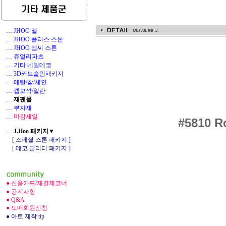
… JHOO 젤
… JHOO 플러스 스톤
… JHOO 엠씨 스톤
… 쥬얼리파츠
… 기타 네일데코
1
… 3D커브슬림패키지
… 메탈/참/체인
… 캡보석/알란
…
재팬몰
… 부자재
… 마감세일
#5810
R
…
J.Hoo 패키지▼
[ 스페셜 스톤 패키지 ]
[ 데코 글리터 패키지 ]
● 신용카드/재결제코너
● 공지사항
● Q&A
● 도매회원신청
● 아트 제작 tip