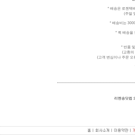
* 배송은 로젠택
(주말 
* 배송비는 30
* 퀵 배송
* 반품 
(교환의
(고객 변심이나 주문 오
리멘송닷컴 오