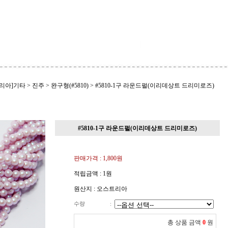
리아]기타
>
진주
>
완구형(#5810)
>
#5810-1구 라운드펄(이리데상트 드리미로즈)
#5810-1구 라운드펄(이리데상트 드리미로즈)
판매가격 :
1,800
원
적립금액 :
1원
원산지 : 오스트리아
수량
:
총 상품 금액
0
원