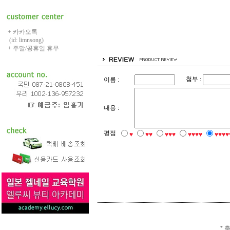
+ 카카오톡
(id: limnsong)
+ 주말/공휴일 휴무
첨부 :
이름 :
내용 :
평점
♥
♥♥
♥♥♥
♥♥♥♥
♥♥♥♥
* 