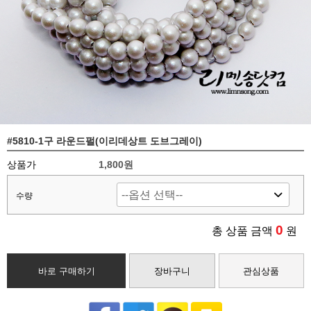
#5810-1구 라운드펄(이리데상트 도브그레이)
상품가
1,800
원
수량
0
총 상품 금액
원
바로 구매하기
장바구니
관심상품