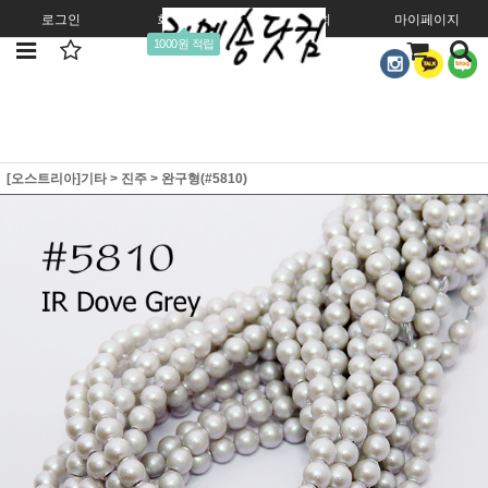
로그인
회원가입
주문조회
마이페이지
1000원 적립
[오스트리아]기타
>
진주
>
완구형(#5810)