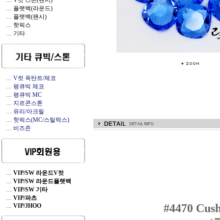
… V컷 스톤(팬시)
… 플랫백(라운드)
… 플랫백(팬시)
… 핫픽스
… 기타
… V컷 옥탄트/체코
… 평큐빅 체코
… 평큐빅 MC
… 지르콘스톤
… 유리/아크릴
… 핫픽스(MC/스틸럭스)
… 비즈존
…
VIP/SW 라운드V컷
…
VIP/SW 라운드플랫백
…
VIP/SW 기타
…
VIP/파츠
#
4470 Cush
…
VIP/JHOO