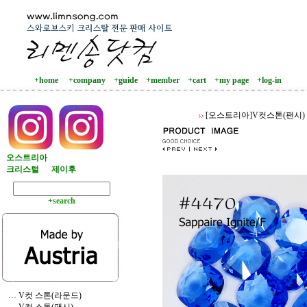
+home
+company
+guide
+member
+cart
+my page
+log-in
[오스트리아]V컷스톤(팬시)
오스트리아
크리스털
제이후
+search
… V컷 스톤(라운드)