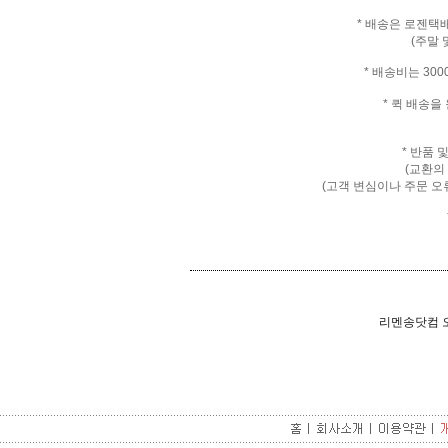
* 배송은 로젠택
(주말 
* 배송비는 30
* 퀵 배송
* 반품 
(교환의
(고객 변심이나 주문 오
리멘송닷컴 오