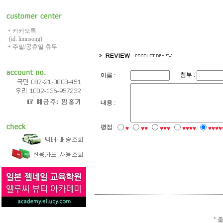
+ 카카오톡
(id: limnsong)
+ 주말/공휴일 휴무
첨부 :
이름 :
내용 :
평점
♥
♥♥
♥♥♥
♥♥♥♥
♥♥♥♥
* 