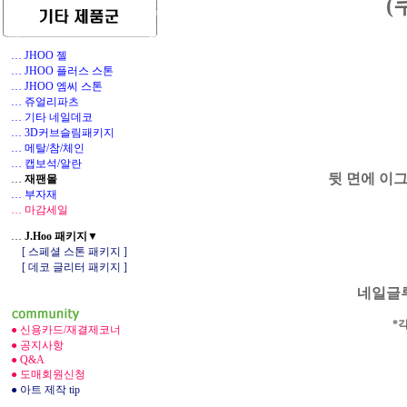
(
… JHOO 젤
… JHOO 플러스 스톤
… JHOO 엠씨 스톤
… 쥬얼리파츠
… 기타 네일데코
1
… 3D커브슬림패키지
… 메탈/참/체인
… 캡보석/알란
뒷 면에 이
…
재팬몰
… 부자재
… 마감세일
…
J.Hoo 패키지▼
[ 스페셜 스톤 패키지 ]
[ 데코 글리터 패키지 ]
네일글
*
● 신용카드/재결제코너
● 공지사항
● Q&A
● 도매회원신청
● 아트 제작 tip