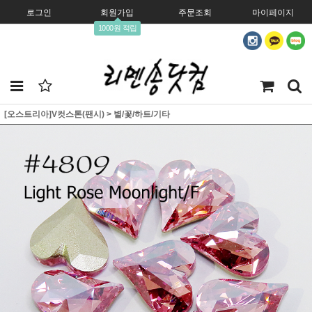
로그인
회원가입
주문조회
마이페이지
1000원 적립
[오스트리아]V컷스톤(팬시)
>
별/꽃/하트/기타