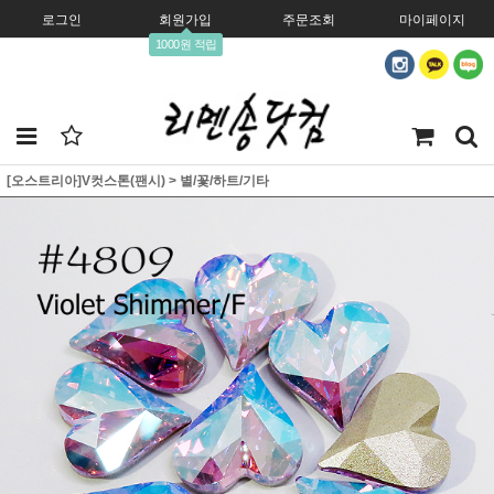
로그인
회원가입
주문조회
마이페이지
1000원 적립
[오스트리아]V컷스톤(팬시)
>
별/꽃/하트/기타