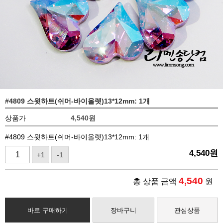
#4809 스윗하트(쉬머-바이올렛)13*12mm: 1개
상품가
4,540
원
#4809 스윗하트(쉬머-바이올렛)13*12mm: 1개
4,540
원
+1
-1
4,540
총 상품 금액
원
바로 구매하기
장바구니
관심상품