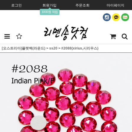
로그인
회원가입
주문조회
마이페이지
1000원 적립
[오스트리아]플랫백(라운드)
>
ss20
>
#2088(xirius,시리우스)