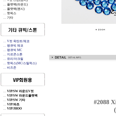
… V컷 스톤(팬시)
… 플랫백(라운드)
… 플랫백(팬시)
… 핫픽스
… 기타
… V컷 옥탄트/체코
… 평큐빅 체코
… 평큐빅 MC
… 지르콘스톤
… 유리/아크릴
… 핫픽스(MC/스틸럭스)
… 비즈존
…
VIP/SW 라운드V컷
…
VIP/SW 라운드플랫백
…
VIP/SW 기타
#2088 X
…
VIP/파츠
…
VIP/JHOO