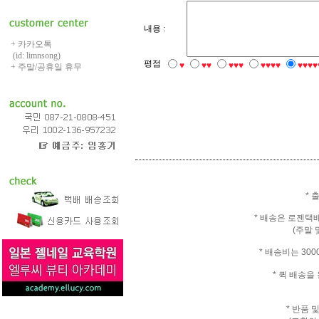
내용 :
+ 카카오톡
(id: limnsong)
평점
♥
♥♥
♥♥♥
♥♥♥♥
♥♥♥♥
+ 주말/공휴일 휴무
* 
* 배송은 로젠택
(주말 
* 배송비는 30
* 퀵 배송
* 반품 