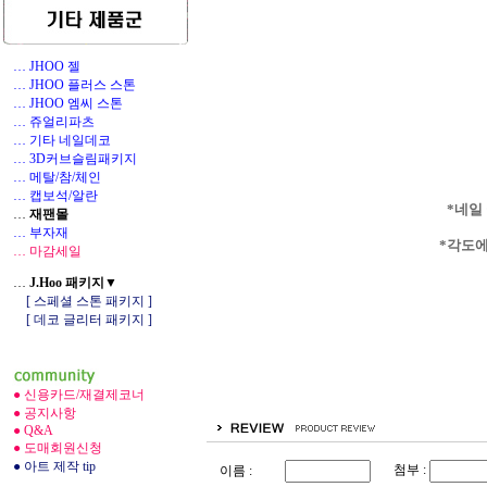
… JHOO 젤
… JHOO 플러스 스톤
… JHOO 엠씨 스톤
… 쥬얼리파츠
… 기타 네일데코
1
… 3D커브슬림패키지
… 메탈/참/체인
… 캡보석/알란
*네일
…
재팬몰
… 부자재
*각도에
… 마감세일
…
J.Hoo 패키지▼
[ 스페셜 스톤 패키지 ]
[ 데코 글리터 패키지 ]
● 신용카드/재결제코너
● 공지사항
● Q&A
● 도매회원신청
● 아트 제작 tip
첨부 :
이름 :