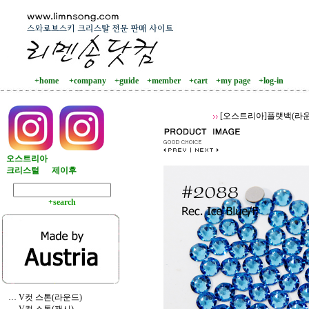
+home
+company
+guide
+member
+cart
+my page
+log-in
[오스트리아]플랫백(라운
오스트리아
크리스털
제이후
+search
… V컷 스톤(라운드)