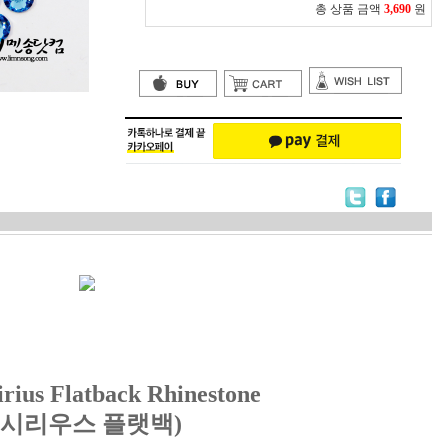
총 상품 금액
3,690
원
irius Flatback Rhinestone
(시리우스
플랫백
)