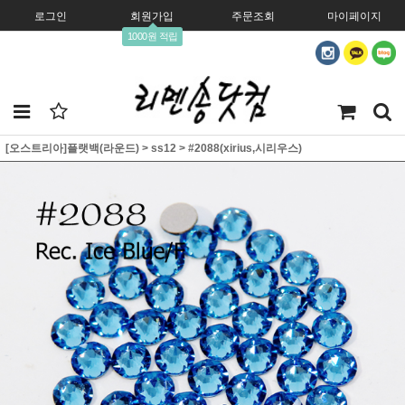
로그인
회원가입
주문조회
마이페이지
1000원 적립
[오스트리아]플랫백(라운드)
>
ss12
>
#2088(xirius,시리우스)