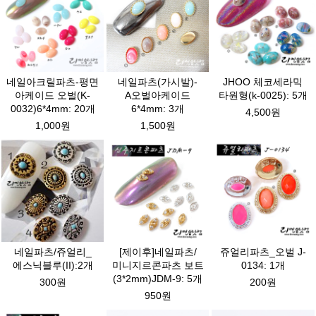
네일아크릴파츠-평면
네일파츠(가시발)-
JHOO 체코세라믹
아케이드 오벌(K-
A오벌아케이드
타원형(k-0025): 5개
0032)6*4mm: 20개
6*4mm: 3개
4,500원
1,000원
1,500원
네일파츠/쥬얼리_
[제이후]네일파츠/
쥬얼리파츠_오벌 J-
에스닉블루(II):2개
미니지르콘파츠 보트
0134: 1개
(3*2mm)JDM-9: 5개
300원
200원
950원