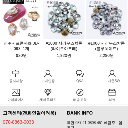
신주지르콘파츠 JD-
#1088 시리우스챠톤
#1088 시리우스챠톤
093: 1개
(라이트아조레)
(블루쉐이드)
920원
1,920원
2,290원
공지사항
도매인증
Q&A
도매존SW
마이페이지
제이후파츠
배송조회
리뷰
고객센터(전화연결어려움)
BANK INFO
070-8863-0033
국민 087-21-0808-451 예금주 : 임
홍기