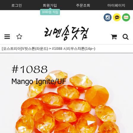
로그인
회원가입
주문조회
마이페이지
1000원 적립
[오스트리아]V컷스톤(라운드)
>
#1088 시리우스챠톤(14p~)