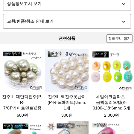
상품정보고시 보기
교환/반품/취소 안내 보기
관련상품
장바구니 담기
진주Ⅲ_대만핵진주(P-
진주Ⅱ_핵진주못난이
네일아크릴파츠_
R-
(P-R-5/화이트)8mm:
금박젤리오벌(K-
7/CP라이트민트)2종
1개
0100-1)8*6mm: 5개
600원
300원
2,000원