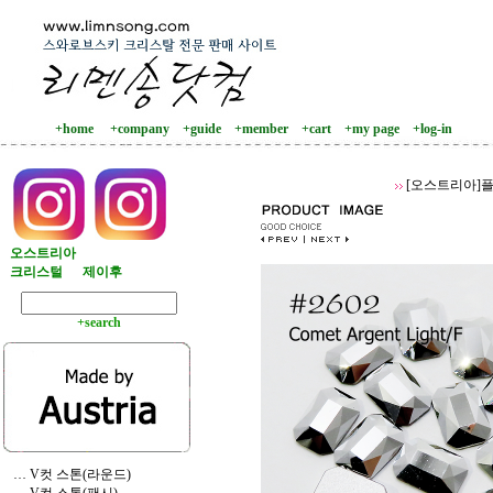
+home
+company
+guide
+member
+cart
+my page
+log-in
[오스트리아]플
오스트리아
크리스털
제이후
+search
… V컷 스톤(라운드)