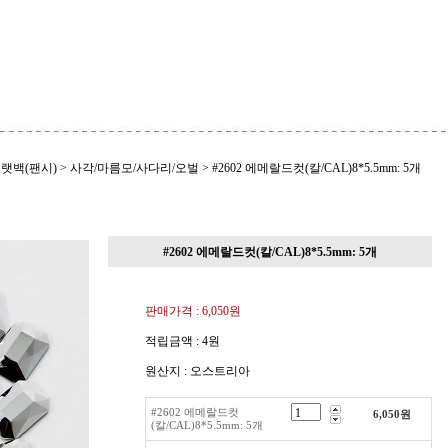
랫백(팬시)
>
사각/마름모/사다리/오벌
>
#2602 에메랄드컷(칼/CAL)8*5.5mm: 5개
#2602 에메랄드컷(칼/CAL)8*5.5mm: 5개
판매가격 :
6,050원
적립금액 :
4원
원산지 : 오스트리아
#2602 에메랄드컷
6,050
원
(칼/CAL)8*5.5mm: 5개