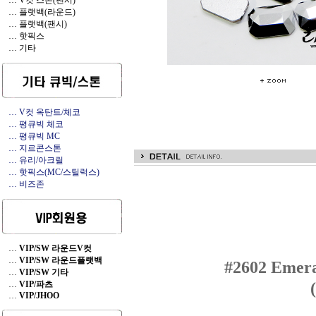
… V컷 스톤(팬시)
… 플랫백(라운드)
… 플랫백(팬시)
… 핫픽스
… 기타
… V컷 옥탄트/체코
… 평큐빅 체코
… 평큐빅 MC
… 지르콘스톤
… 유리/아크릴
… 핫픽스(MC/스틸럭스)
… 비즈존
…
VIP/SW 라운드V컷
…
VIP/SW 라운드플랫백
#2602
Emeral
…
VIP/SW 기타
…
VIP/파츠
…
VIP/JHOO