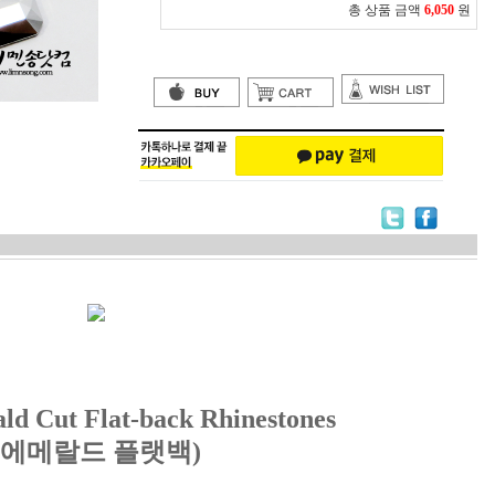
총 상품 금액
6,050
원
d Cut Flat-back Rhinestones
(에메랄드
플랫백)