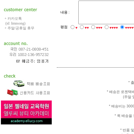
내용 :
+ 카카오톡
(id: limnsong)
평점
♥
♥♥
♥♥♥
♥♥♥♥
♥♥♥♥
+ 주말/공휴일 휴무
* 
* 배송은 로젠택
(주말 
* 배송비는 30
* 퀵 배송
* 반품 