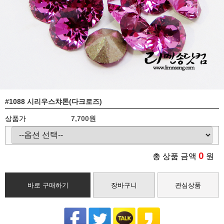
#1088 시리우스챠톤(다크로즈)
상품가
7,700
원
0
총 상품 금액
원
바로 구매하기
장바구니
관심상품