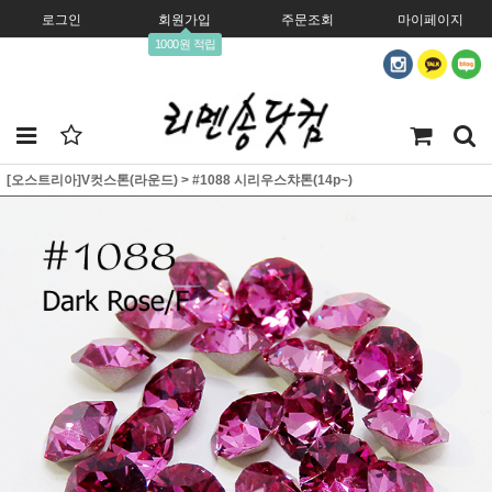
로그인
회원가입
주문조회
마이페이지
1000원 적립
[오스트리아]V컷스톤(라운드)
>
#1088 시리우스챠톤(14p~)