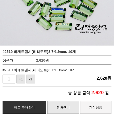
#2510 바게트팬시(페리도트)3.7*1.9mm: 10개
상품가
2,620
원
#2510 바게트팬시(페리도트)3.7*1.9mm: 10개
2,620
원
+1
-1
2,620
총 상품 금액
원
바로 구매하기
장바구니
관심상품