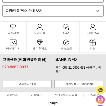
교환/반품/취소 안내 보기
공지사항
도매인증
Q&A
도매존SW
마이페이지
제이후파츠
배송조회
리뷰
고객센터(전화연결어려움)
BANK INFO
070-8863-0033
국민 087-21-0808-451 예금주 : 임
홍기
고객센터 연결
카카오톡ID: limnsong
이용안내
이용약관
개인정보처리방침
PC버전
LS비즈