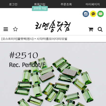
로그인
회원가입
주문조회
마이페이지
1000원 적립
[오스트리아]플랫백(팬시)
>
사각/마름모/사다리/오벌