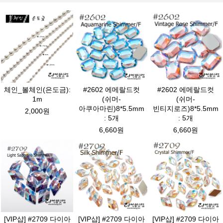
체인_볼체인(은도금):
#2602 에메랄드컷
#2602 에메랄드컷
1m
(쉬머-
(쉬머-
아쿠아마린)8*5.5mm
빈티지로즈)8*5.5mm
2,000원
: 5개
: 5개
6,660원
6,660원
[VIP샵] #2709 다이아
[VIP샵] #2709 다이아
[VIP샵] #2709 다이아