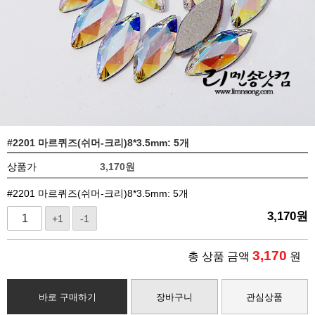
#2201 마르퀴즈(쉬머-크리)8*3.5mm: 5개
상품가
3,170
원
#2201 마르퀴즈(쉬머-크리)8*3.5mm: 5개
3,170
원
+1
-1
3,170
총 상품 금액
원
바로 구매하기
장바구니
관심상품