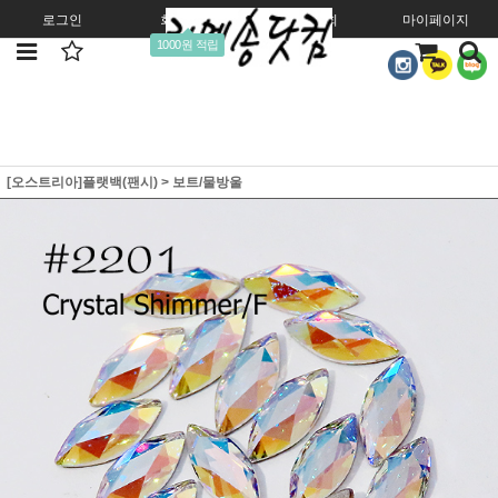
로그인
회원가입
주문조회
마이페이지
1000원 적립
[오스트리아]플랫백(팬시)
>
보트/물방울