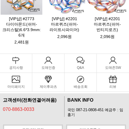
[VIP샵] #2773
[VIP샵] #2201
[VIP샵] #2201
다이아몬드(쉬머-
마르퀴즈(쉬머-
마르퀴즈(쉬머-
크리스탈)6.6*3.9mm:
라이트사파이어)
빈티지로즈)
6개
2,096원
2,096원
2,481원
공지사항
도매인증
Q&A
도매존SW
마이페이지
제이후파츠
배송조회
리뷰
고객센터(전화연결어려움)
BANK INFO
070-8863-0033
국민 087-21-0808-451 예금주 : 임
홍기