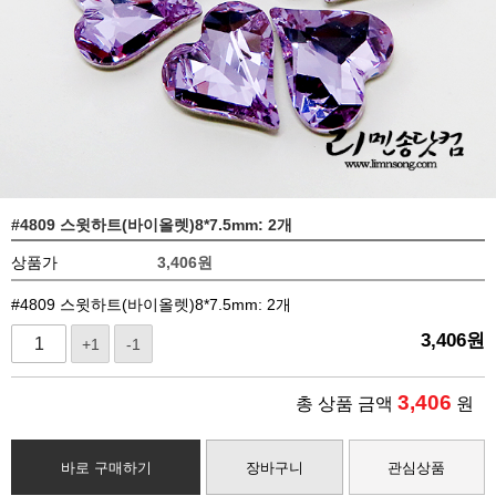
#4809 스윗하트(바이올렛)8*7.5mm: 2개
상품가
3,406
원
#4809 스윗하트(바이올렛)8*7.5mm: 2개
3,406
원
+1
-1
3,406
총 상품 금액
원
바로 구매하기
장바구니
관심상품