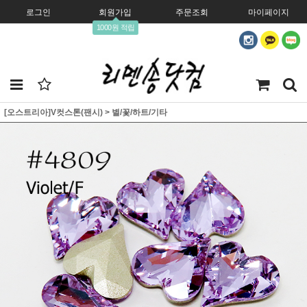
로그인
회원가입
주문조회
마이페이지
1000원 적립
[오스트리아]V컷스톤(팬시)
>
별/꽃/하트/기타