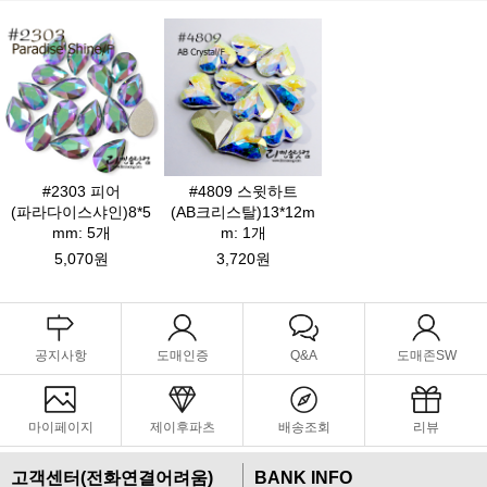
#2303 피어
#4809 스윗하트
(파라다이스샤인)8*5
(AB크리스탈)13*12m
mm: 5개
m: 1개
5,070원
3,720원
공지사항
도매인증
Q&A
도매존SW
마이페이지
제이후파츠
배송조회
리뷰
고객센터(전화연결어려움)
BANK INFO