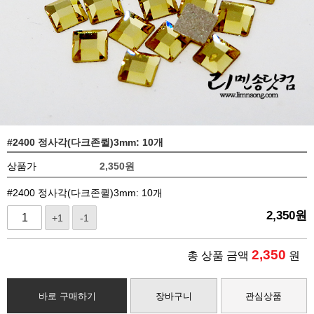
#2400 정사각(다크존퀼)3mm: 10개
상품가
2,350
원
#2400 정사각(다크존퀼)3mm: 10개
2,350
원
+1
-1
2,350
총 상품 금액
원
바로 구매하기
장바구니
관심상품