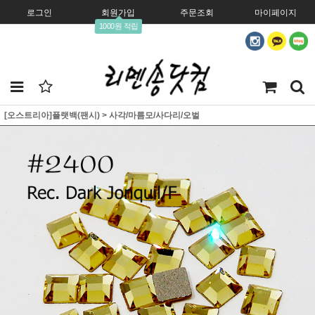
로그인
회원가입
주문조회
마이페이지
1000원 적립
[오스트리아]플랫백(팬시)
>
사각/마름모/사다리/오벌