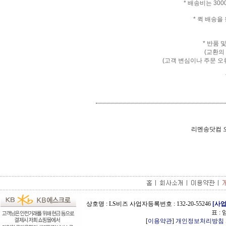
* 배송비는 30
* 퀵 배송
* 반품 
(교환의
(고객 변심이나 주문 오
리멘송닷컴 오
상호명 : LS비즈 사업자등록번호 : 132-20-55246
[사
표 :
[
이용약관
]
개인정보처리방침