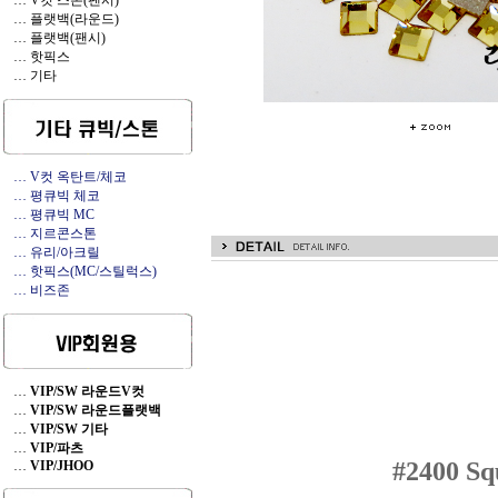
… V컷 스톤(팬시)
… 플랫백(라운드)
… 플랫백(팬시)
… 핫픽스
… 기타
… V컷 옥탄트/체코
… 평큐빅 체코
… 평큐빅 MC
… 지르콘스톤
… 유리/아크릴
… 핫픽스(MC/스틸럭스)
… 비즈존
…
VIP/SW 라운드V컷
…
VIP/SW 라운드플랫백
…
VIP/SW 기타
…
VIP/파츠
#2400
Squ
…
VIP/JHOO