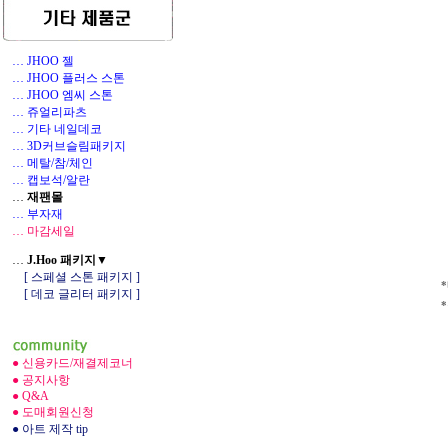
… JHOO 젤
… JHOO 플러스 스톤
… JHOO 엠씨 스톤
… 쥬얼리파츠
… 기타 네일데코
1
… 3D커브슬림패키지
… 메탈/참/체인
… 캡보석/알란
…
재팬몰
… 부자재
… 마감세일
…
J.Hoo 패키지▼
[ 스페셜 스톤 패키지 ]
[ 데코 글리터 패키지 ]
● 신용카드/재결제코너
● 공지사항
● Q&A
● 도매회원신청
● 아트 제작 tip