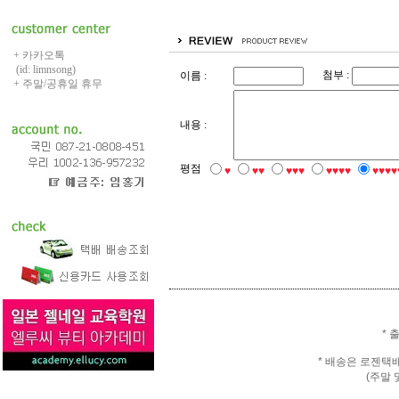
+ 카카오톡
(id: limnsong)
첨부 :
이름 :
+ 주말/공휴일 휴무
내용 :
평점
♥
♥♥
♥♥♥
♥♥♥♥
♥♥♥♥
* 
* 배송은 로젠택
(주말 