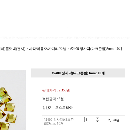
아]플랫백(팬시)
>
사각/마름모/사다리/오벌
>
#2400 정사각(다크존퀼)3mm: 10개
#2400 정사각(다크존퀼)3mm: 10개
판매가격 :
2,350원
적립금액 :
3원
원산지 : 오스트리아
#2400 정사각(다크존
2,350
원
퀼)3mm: 10개