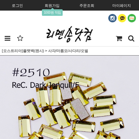
로그인
회원가입
주문조회
마이페이지
1000원 적립
[오스트리아]플랫백(팬시)
>
사각/마름모/사다리/오벌