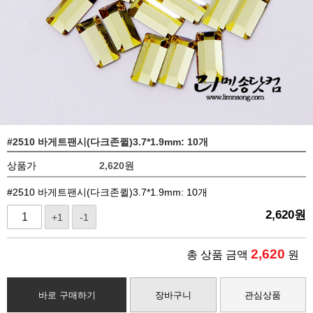
#2510 바게트팬시(다크존퀼)3.7*1.9mm: 10개
상품가
2,620
원
#2510 바게트팬시(다크존퀼)3.7*1.9mm: 10개
2,620
원
+1
-1
2,620
총 상품 금액
원
바로 구매하기
장바구니
관심상품