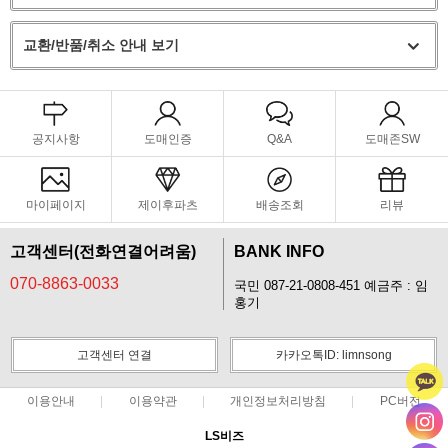
교환/반품/취소 안내 보기
공지사항
도매인증
Q&A
도매존SW
마이페이지
제이후파츠
배송조회
리뷰
고객센터(전화연결어려움)
BANK INFO
070-8863-0033
국민 087-21-0808-451 예금주 : 임
홍기
고객센터 연결
카카오톡ID: limnsong
이용안내
이용약관
개인정보처리방침
PC버전
LS비즈