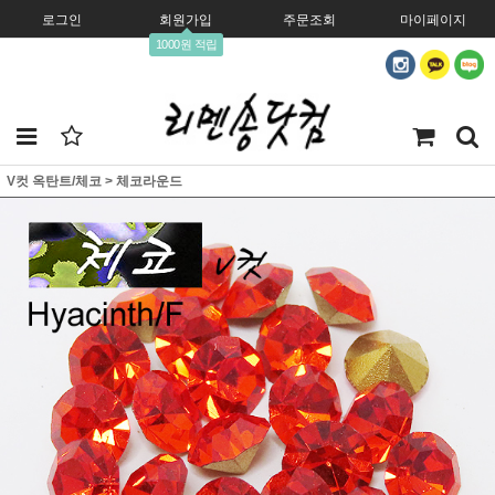
로그인
회원가입
주문조회
마이페이지
1000원 적립
V컷 옥탄트/체코
>
체코라운드