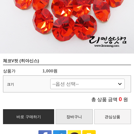
체코V컷 (히야신스)
상품가
1,000원
크기
0
총 상품 금액
원
바로 구매하기
장바구니
관심상품