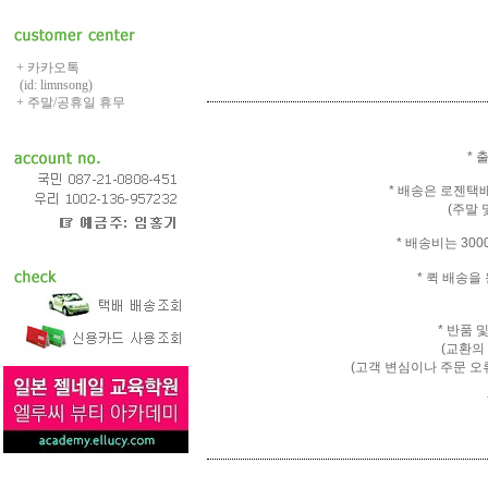
+ 카카오톡
(id: limnsong)
+ 주말/공휴일 휴무
* 
* 배송은 로젠택
(주말 
* 배송비는 30
* 퀵 배송
* 반품 
(교환의
(고객 변심이나 주문 오