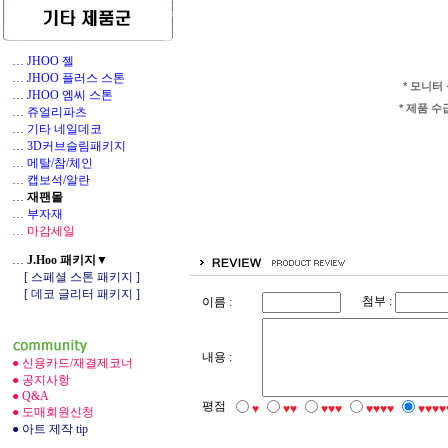
… JHOO 젤
… JHOO 플러스 스톤
* 모니터
… JHOO 엠씨 스톤
* 제품 
… 쥬얼리파츠
… 기타 네일데코
1
… 3D커브슬림패키지
… 메탈/참/체인
… 캡보석/알란
…
재팬몰
… 부자재
… 마감세일
…
J.Hoo 패키지▼
[ 스페셜 스톤 패키지 ]
[ 데코 글리터 패키지 ]
첨부 :
이름 :
내용 :
● 신용카드/재결제코너
● 공지사항
● Q&A
평점
♥
♥♥
♥♥♥
♥♥♥♥
♥♥♥♥
● 도매회원신청
● 아트 제작 tip