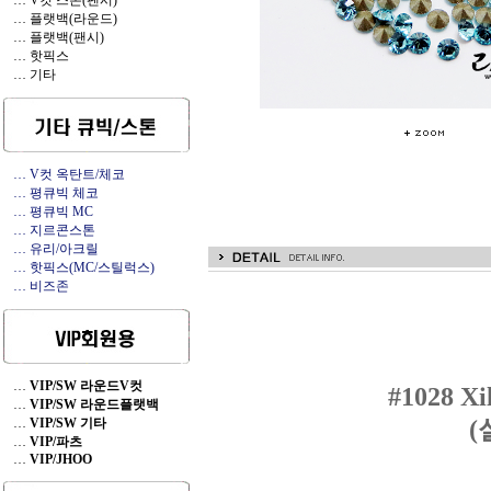
… V컷 스톤(팬시)
… 플랫백(라운드)
… 플랫백(팬시)
… 핫픽스
… 기타
… V컷 옥탄트/체코
… 평큐빅 체코
… 평큐빅 MC
… 지르콘스톤
… 유리/아크릴
… 핫픽스(MC/스틸럭스)
… 비즈존
…
VIP/SW 라운드V컷
#1028 Xi
…
VIP/SW 라운드플랫백
…
VIP/SW 기타
(
…
VIP/파츠
…
VIP/JHOO