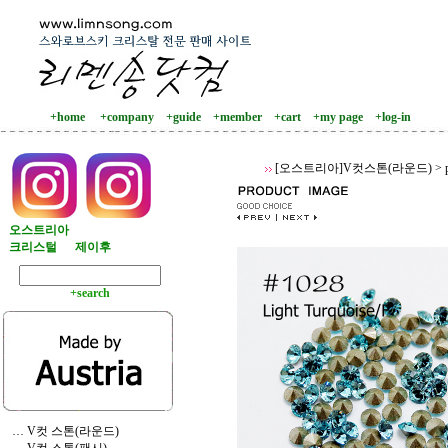
+home
+company
+guide
+member
+cart
+my page
+log-in
[오스트리아]V컷스톤(라운드)
>
오스트리아
크리스털
제이후
+search
… V컷 스톤(라운드)