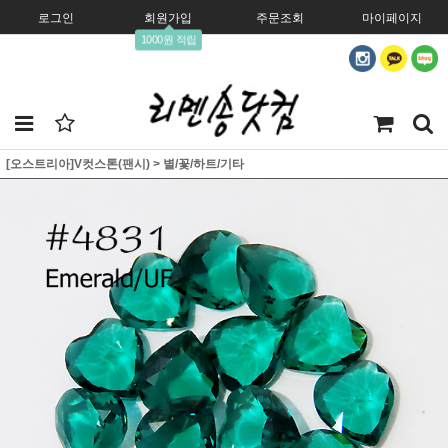
로그인
회원가입
주문조회
마이페이지
1000원 적립
[오스트리아]V컷스톤(팬시)
>
별/꽃/하트/기타