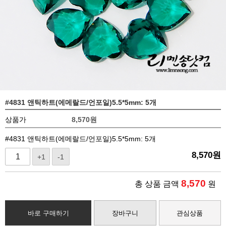
#4831 앤틱하트(에메랄드/언포일)5.5*5mm: 5개
상품가
8,570
원
#4831 앤틱하트(에메랄드/언포일)5.5*5mm: 5개
8,570
원
+1
-1
8,570
총 상품 금액
원
바로 구매하기
장바구니
관심상품