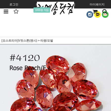
로그인
회원가입
주문조회
마이페이지
1000원 적립
[오스트리아]V컷스톤(팬시)
>
타원/오벌