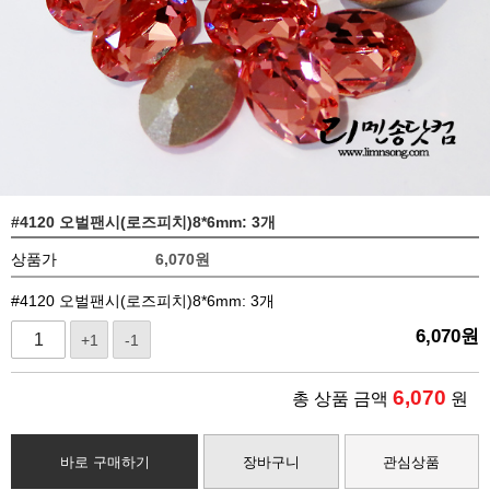
#4120 오벌팬시(로즈피치)8*6mm: 3개
상품가
6,070
원
#4120 오벌팬시(로즈피치)8*6mm: 3개
6,070
원
+1
-1
6,070
총 상품 금액
원
바로 구매하기
장바구니
관심상품