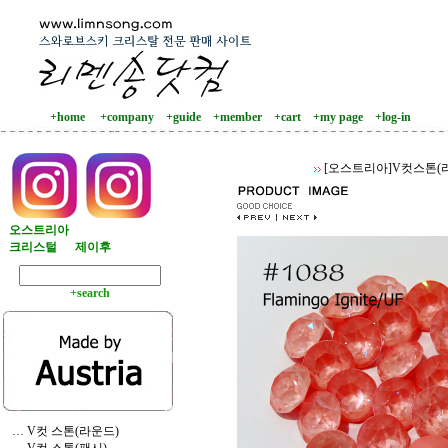
+home
+company
+guide
+member
+cart
+my page
+log-in
[오스트리아]V컷스톤(
오스트리아
크리스털
제이후
+search
… V컷 스톤(라운드)