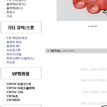
… V컷 스톤(팬시)
… 플랫백(라운드)
… 플랫백(팬시)
… 핫픽스
… 기타
… V컷 옥탄트/체코
… 평큐빅 체코
… 평큐빅 MC
… 지르콘스톤
… 유리/아크릴
… 핫픽스(MC/스틸럭스)
… 비즈존
…
VIP/SW 라운드V컷
…
VIP/SW 라운드플랫백
…
VIP/SW 기타
…
VIP/파츠
…
VIP/JHOO