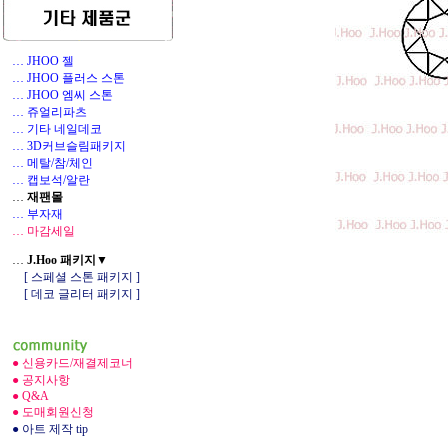
… JHOO 젤
… JHOO 플러스 스톤
… JHOO 엠씨 스톤
… 쥬얼리파츠
… 기타 네일데코
1
… 3D커브슬림패키지
… 메탈/참/체인
… 캡보석/알란
…
재팬몰
… 부자재
… 마감세일
…
J.Hoo 패키지▼
[ 스페셜 스톤 패키지 ]
[ 데코 글리터 패키지 ]
● 신용카드/재결제코너
● 공지사항
● Q&A
● 도매회원신청
● 아트 제작 tip