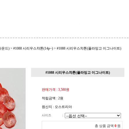
라운드)
>
#1088 시리우스챠톤(14p~)
>
#1088 시리우스챠톤(플라밍고 이그나이트)
#1088 시리우스챠톤(플라밍고 이그나이트)
판매가격 :
3,580
원
적립금액 :
2원
원산지 : 오스트리아
사이즈
:
총 상품 금액
0
원