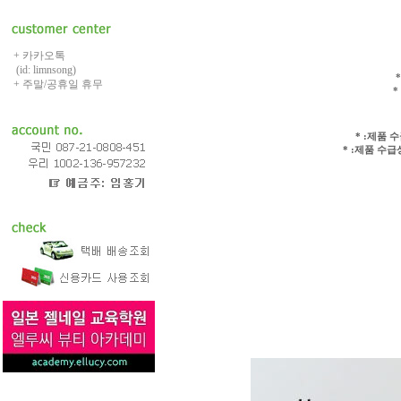
+ 카카오톡
(id: limnsong)
+ 주말/공휴일 휴무
*
* :제품 
* :제품 수