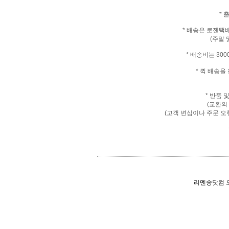
* 
* 배송은 로젠택
(주말 
* 배송비는 30
* 퀵 배송
* 반품 
(교환의
(고객 변심이나 주문 오
리멘송닷컴 오