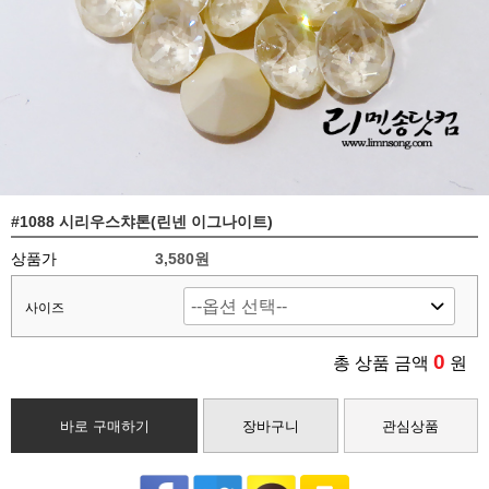
#1088 시리우스챠톤(린넨 이그나이트)
상품가
3,580
원
사이즈
0
총 상품 금액
원
바로 구매하기
장바구니
관심상품