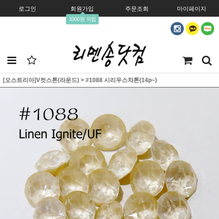
로그인
회원가입
주문조회
마이페이지
1000원 적립
[오스트리아]V컷스톤(라운드)
>
#1088 시리우스챠톤(14p~)