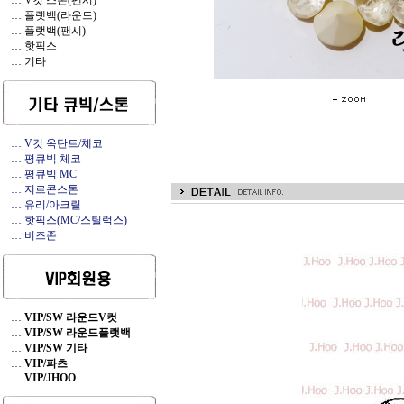
… V컷 스톤(팬시)
… 플랫백(라운드)
… 플랫백(팬시)
… 핫픽스
… 기타
… V컷 옥탄트/체코
… 평큐빅 체코
… 평큐빅 MC
… 지르콘스톤
… 유리/아크릴
… 핫픽스(MC/스틸럭스)
… 비즈존
…
VIP/SW 라운드V컷
…
VIP/SW 라운드플랫백
…
VIP/SW 기타
…
VIP/파츠
…
VIP/JHOO