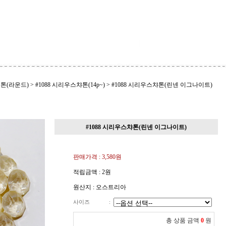
톤(라운드)
>
#1088 시리우스챠톤(14p~)
>
#1088 시리우스챠톤(린넨 이그나이트)
#1088 시리우스챠톤(린넨 이그나이트)
판매가격 :
3,580
원
적립금액 :
2원
원산지 : 오스트리아
사이즈
:
총 상품 금액
0
원