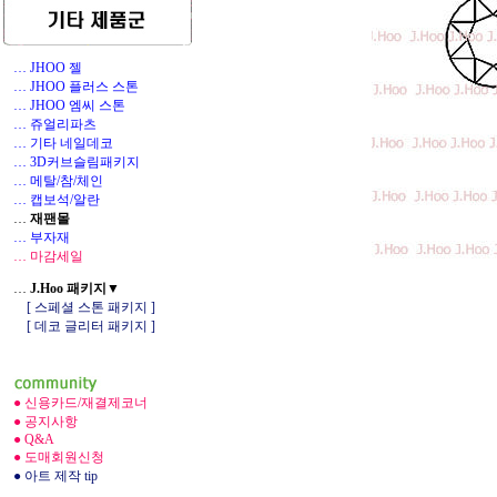
… JHOO 젤
… JHOO 플러스 스톤
… JHOO 엠씨 스톤
… 쥬얼리파츠
… 기타 네일데코
1
… 3D커브슬림패키지
… 메탈/참/체인
… 캡보석/알란
…
재팬몰
… 부자재
… 마감세일
…
J.Hoo 패키지▼
[ 스페셜 스톤 패키지 ]
[ 데코 글리터 패키지 ]
● 신용카드/재결제코너
● 공지사항
● Q&A
● 도매회원신청
● 아트 제작 tip