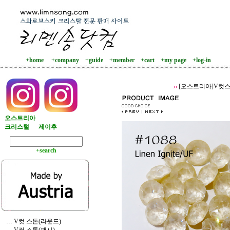
+home
+company
+guide
+member
+cart
+my page
+log-in
[오스트리아]V컷스
오스트리아
크리스털
제이후
+search
… V컷 스톤(라운드)