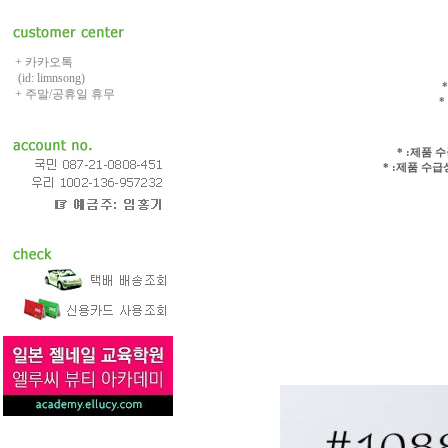
+ 카카오톡
(id: limnsong)
+ 주말/공휴일 휴무
*
* :제품 
* :제품 수