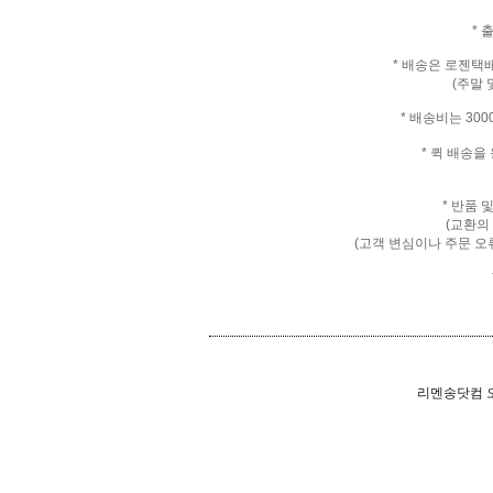
* 
* 배송은 로젠택
(주말 
* 배송비는 30
* 퀵 배송
* 반품 
(교환의
(고객 변심이나 주문 오
리멘송닷컴 오