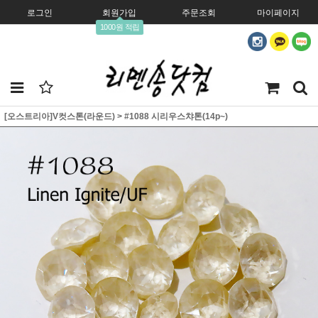
로그인
회원가입
주문조회
마이페이지
1000원 적립
[오스트리아]V컷스톤(라운드)
>
#1088 시리우스챠톤(14p~)