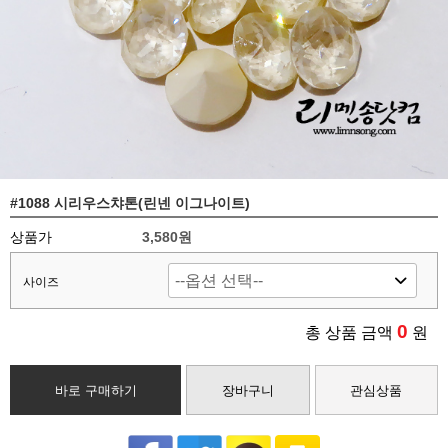
#1088 시리우스챠톤(린넨 이그나이트)
상품가
3,580
원
사이즈
0
총 상품 금액
원
바로 구매하기
장바구니
관심상품