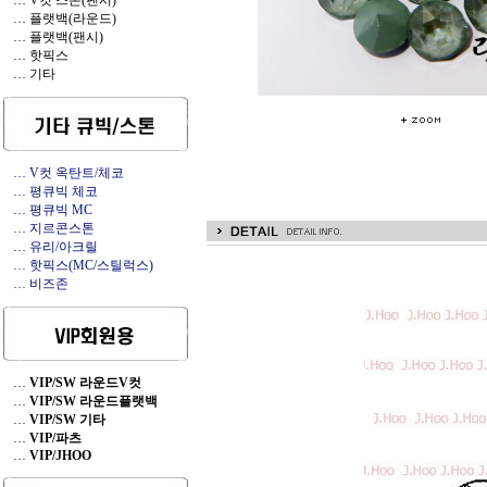
… V컷 스톤(팬시)
… 플랫백(라운드)
… 플랫백(팬시)
… 핫픽스
… 기타
… V컷 옥탄트/체코
… 평큐빅 체코
… 평큐빅 MC
… 지르콘스톤
… 유리/아크릴
… 핫픽스(MC/스틸럭스)
… 비즈존
…
VIP/SW 라운드V컷
…
VIP/SW 라운드플랫백
…
VIP/SW 기타
…
VIP/파츠
…
VIP/JHOO