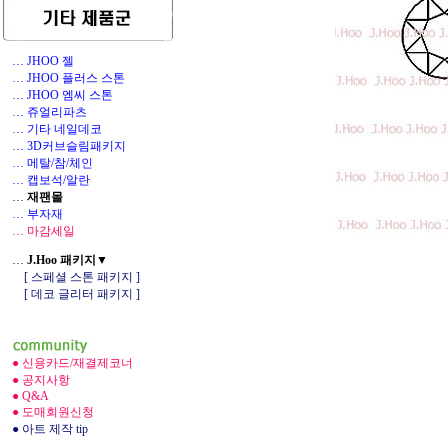
… JHOO 젤
… JHOO 플러스 스톤
… JHOO 엠씨 스톤
… 쥬얼리파츠
… 기타 네일데코
1
… 3D커브슬림패키지
… 메탈/참/체인
… 캡보석/알란
…
재팬몰
… 부자재
… 마감세일
…
J.Hoo 패키지▼
[ 스페셜 스톤 패키지 ]
[ 데코 글리터 패키지 ]
● 신용카드/재결제코너
● 공지사항
● Q&A
● 도매회원신청
● 아트 제작 tip