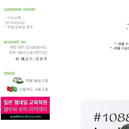
+ 카카오톡
(id: limnsong)
+ 주말/공휴일 휴무
*
* :제품 
* :제품 수