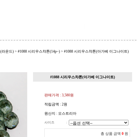
(라운드)
>
#1088 시리우스챠톤(14p~)
>
#1088 시리우스챠톤(아가베 이그나이트)
#1088 시리우스챠톤(아가베 이그나이트)
판매가격 :
3,580
원
적립금액 :
2원
원산지 : 오스트리아
사이즈
:
총 상품 금액
0
원