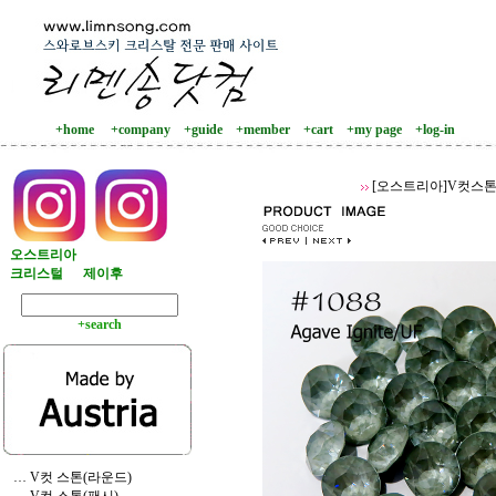
+home
+company
+guide
+member
+cart
+my page
+log-in
[오스트리아]V컷스톤
오스트리아
크리스털
제이후
+search
… V컷 스톤(라운드)