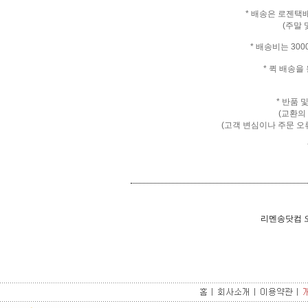
* 배송은 로젠택
(주말 
* 배송비는 30
* 퀵 배송
* 반품 
(교환의
(고객 변심이나 주문 오
리멘송닷컴 오