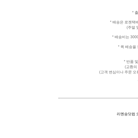
* 
* 배송은 로젠택
(주말 
* 배송비는 30
* 퀵 배송
* 반품 
(교환의
(고객 변심이나 주문 오
리멘송닷컴 오