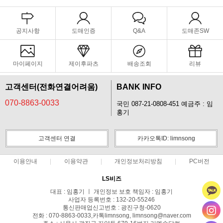
공지사항
도매인증
Q&A
도매존SW
마이페이지
제이후파츠
배송조회
리뷰
고객센터(전화연결어려움)
BANK INFO
070-8863-0033
국민 087-21-0808-451 예금주 : 임
홍기
고객센터 연결
카카오톡ID: limnsong
이용안내
이용약관
개인정보처리방침
PC버전
LS비즈
대표 : 임홍기 ㅣ 개인정보 보호 책임자 : 임홍기
사업자 등록번호 : 132-20-55246
통신판매업신고번호 : 광진구청-0620
전화 : 070-8863-0033,카톡limnsong, limnsong@naver.com