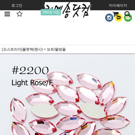
로그인
회원가입
주문조회
마이페이지
1000원 적립
[오스트리아]플랫백(팬시)
>
보트/물방울