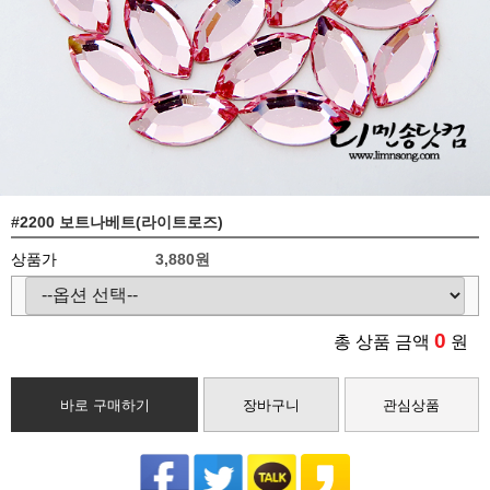
#2200 보트나베트(라이트로즈)
상품가
3,880
원
0
총 상품 금액
원
바로 구매하기
장바구니
관심상품