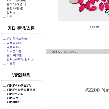
… V컷 스톤(팬시)
… 플랫백(라운드)
… 플랫백(팬시)
… 핫픽스
… 기타
… V컷 옥탄트/체코
… 평큐빅 체코
… 평큐빅 MC
… 지르콘스톤
… 유리/아크릴
… 핫픽스(MC/스틸럭스)
… 비즈존
…
VIP/SW 라운드V컷
#2200
Nav
…
VIP/SW 라운드플랫백
…
VIP/SW 기타
…
VIP/파츠
…
VIP/JHOO