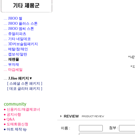
… JHOO 젤
… JHOO 플러스 스톤
… JHOO 엠씨 스톤
… 쥬얼리파츠
… 기타 네일데코
1
… 3D커브슬림패키지
… 메탈/참/체인
… 캡보석/알란
*네
…
재팬몰
… 부자재
*
… 마감세일
…
J.Hoo 패키지▼
[ 스페셜 스톤 패키지 ]
[ 데코 글리터 패키지 ]
● 신용카드/재결제코너
● 공지사항
● Q&A
● 도매회원신청
첨부 :
이름 :
● 아트 제작 tip