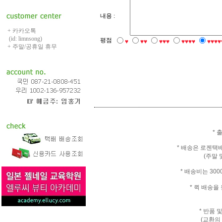
내용 :
+ 카카오톡
(id: limnsong)
평점
♥
♥♥
♥♥♥
♥♥♥♥
♥♥♥♥
+ 주말/공휴일 휴무
* 
* 배송은 로젠택
(주말 
* 배송비는 30
* 퀵 배송
* 반품 
(교환의