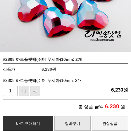
#2808 하트플랫백(쉬머-푸시아)10mm: 2개
상품가
6,230
원
#2808 하트플랫백(쉬머-푸시아)10mm: 2개
6,230
원
+1
-1
6,230
총 상품 금액
원
바로 구매하기
장바구니
관심상품