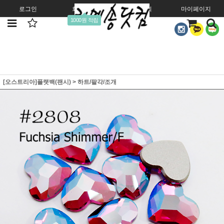
로그인
회원가입
주문조회
마이페이지
1000원 적립
[오스트리아]플랫백(팬시)
>
하트/팔각/조개