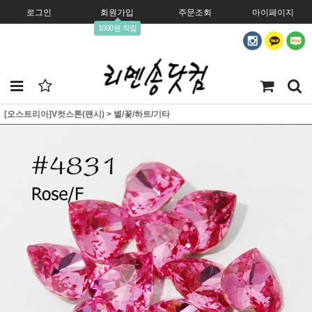
로그인
회원가입
주문조회
마이페이지
1000원 적립
[오스트리아]V컷스톤(팬시)
>
별/꽃/하트/기타