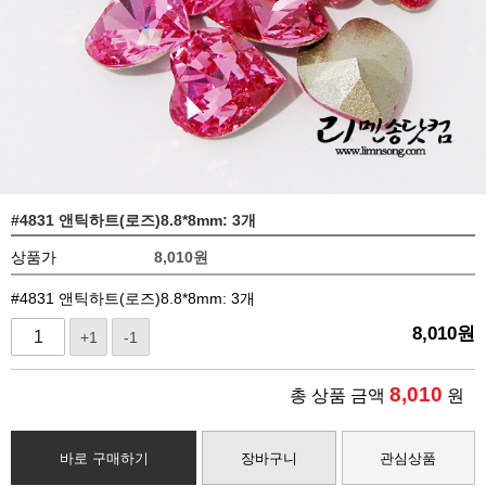
#4831 앤틱하트(로즈)8.8*8mm: 3개
상품가
8,010
원
#4831 앤틱하트(로즈)8.8*8mm: 3개
8,010
원
+1
-1
8,010
총 상품 금액
원
바로 구매하기
장바구니
관심상품