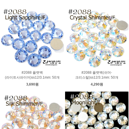
#2088 플랫백
#2088 플랫백(쉬머-
(라이트사파이어)ss12/3.1mm: 50개
크리스탈)ss12/3.1mm: 50개
3,690원
4,290원