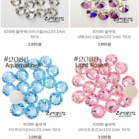
#2088 플랫백(크리스탈)ss12/3.1mm:
#2088 플랫백
50개
(AB크리스탈)ss12/3.1mm: 50개
2,850원
3,900원
#2088 플랫백
#2088 플랫백
(아쿠아마린)ss12/3.1mm: 50개
(라이트로즈)ss12/3.1mm: 50개
3,690원
3,690원