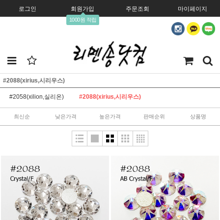
로그인
회원가입
주문조회
마이페이지
1000원 적립
#2088(xirius,시리우스)
#2058(xilion,실리온)
#2088(xirius,시리우스)
최신순
낮은가격
높은가격
판매순위
상품명