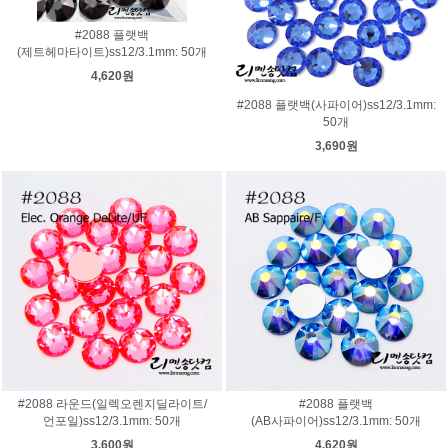
#2088 플랫백
(제트헤마타이트)ss12/3.1mm: 50개
4,620원
#2088 플랫백(사파이어)ss12/3.1mm:
50개
3,690원
#2088 라운드(일렉오렌지딜라이트/
#2088 플랫백
언포일)ss12/3.1mm: 50개
(AB사파이어)ss12/3.1mm: 50개
3,600원
4,620원